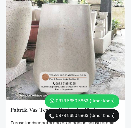
0878 5650 5863 (Umar Khan)
Pabrik Vas Teraso Kirim ke Madiun
0878 5650 5863 (Umar Khan)
Teraso.landscapetaman.co.id adalah solusi terbaik
yang bisa Anda pilih bagi Anda...